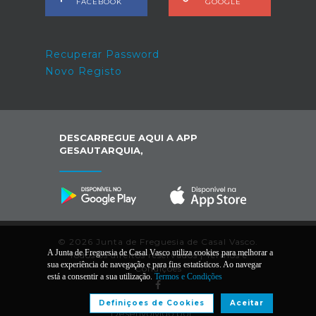
FACEBOOK
GOOGLE
Recuperar Password
Novo Registo
DESCARREGUE AQUI A APP
GESAUTARQUIA,
© 2026 Junta de Freguesia de Casal Vasco.
A Junta de Freguesia de Casal Vasco utiliza cookies para melhorar a
Todos os direitos reservados |
Termos e
sua experiência de navegação e para fins estatísticos. Ao navegar
Condições
está a consentir a sua utilização.
Termos e Condições
Definiçoes de Cookies
Aceitar
Desenvolvido por: